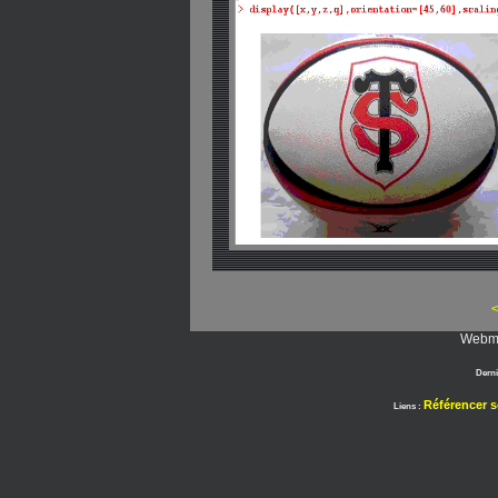
<
Webma
Derni
Référencer s
Liens :