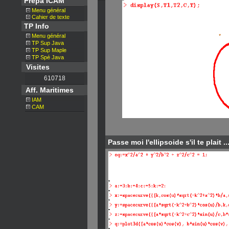
Prépa ICAM
Menu général
Cahier de texte
TP Info
Menu général
TP Sup Java
TP Sup Maple
TP Spé Java
Visites
610718
Aff. Maritimes
IAM
CAM
Passe moi l'ellipsoide s'il te plait ..