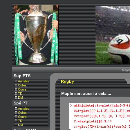
Soyez le
Sup PTSI
Rugby
Annales
Colles
Cours
Maple sert aussi à cela ...
TD
DM
Spé PT
Annales
Colles
Cours
TD
DM