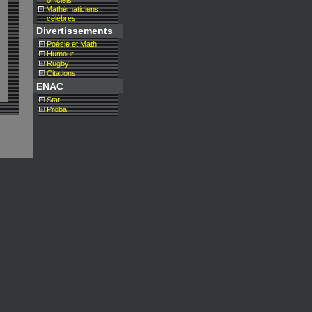
__
officiels
Mathématiciens
__
célèbres
Divertissements
Poésie et Math
Humour
Rugby
Citations
ENAC
Stat
Proba