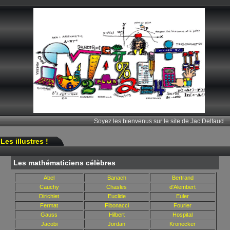
Soyez les bienvenus sur le site de Jac Delfaud
es illustres !
Les mathématiciens célèbres
Abel
Banach
Bertrand
Cauchy
Chasles
d'Alembert
Dirichlet
Euclide
Euler
Fermat
Fibonacci
Fourier
Gauss
Hilbert
Hospital
Jacobi
Jordan
Kronecker