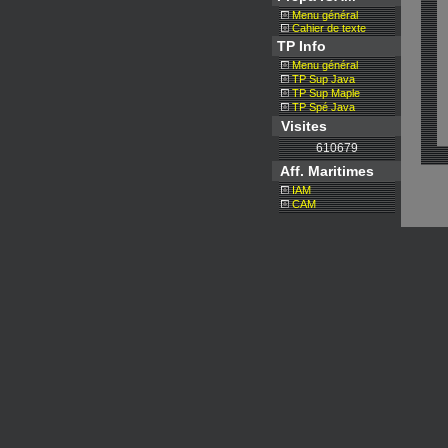
Menu général
Cahier de texte
TP Info
Menu général
TP Sup Java
TP Sup Maple
TP Spé Java
Visites
610679
Aff. Maritimes
IAM
CAM