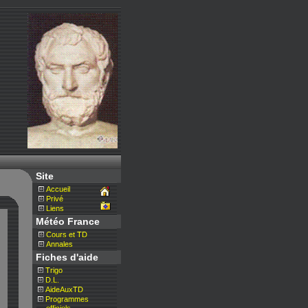
Site
Accueil
Privé
Liens
Météo France
Cours et TD
Annales
Fiches d'aide
Trigo
D.L.
AideAuxTD
Programmes