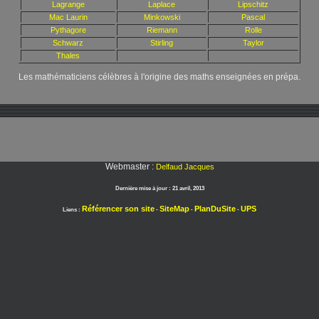
Lagrange
Laplace
Lipschitz
Mac Laurin
Minkowski
Pascal
Pythagore
Riemann
Rolle
Schwarz
Stirling
Taylor
Thales
Les mathématiciens célèbres à l'origine des maths enseignées en prépa.
Webmaster :
Delfaud Jacques
Dernière mise à jour :
21 avril, 2013
Référencer son site
SiteMap
PlanDuSite
UPS
Liens :
-
-
-