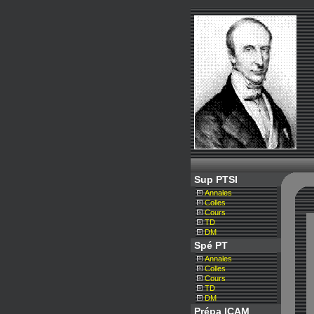
Sup PTSI
L
Annales
Colles
Cours
TD
DM
Spé PT
Annales
Colles
Cours
TD
DM
Prépa ICAM