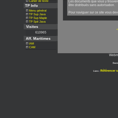
Cahier de texte
Les documents que vous y trouvere
être distribués sans autorisation.
TP Info
Menu général
Pour naviguer sur ce site vous deve
TP Sup Java
TP Sup Maple
TP Spé Java
Visites
<
610965
Aff. Maritimes
IAM
CAM
Webma
Derni
Référencer s
Liens :