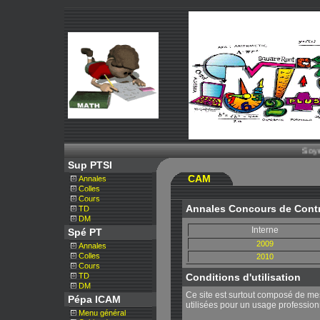
Soyez l
Sup PTSI
CAM
Annales
Colles
Cours
Annales Concours de Contro
TD
DM
Interne
Spé PT
2009
Annales
Colles
2010
Cours
TD
Conditions d'utilisation
DM
Ce site est surtout composé de me
Pépa ICAM
utilisées pour un usage professionn
Menu général